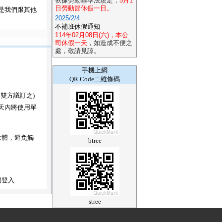
依據勞動基準法規定，
5月1
日勞動節休假一日。
是我們跟其他
2025/2/4
不補班休假通知
114年02月08日(六)，本公
司休假一天
，如造成不便之
處，敬請見諒。
手機上網
QR Code二維條碼
雙方議訂之)
天內將使用單
軟體，避免觸
btree
端登入
stree