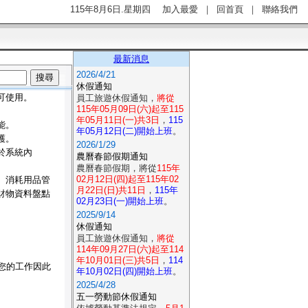
115年8月6日.星期四
加入最愛
｜
回首頁
｜
聯絡我們
最新消息
2026/4/21
休假通知
可使用。
員工旅遊休假通知，
將從
115年05月09日(六)起至115
年05月11日(一)共3日
，
115
能。
年05月12日(二)開始上班
。
護。
2026/1/29
於系統內
農曆春節假期通知
農曆春節假期，將從
115年
02月12日(四)起至115年02
、消耗用品管
月22日(日)共11日
，
115年
財物資料盤點
02月23日(一)開始上班
。
2025/9/14
休假通知
員工旅遊休假通知，
將從
114年09月27日(六)起至114
年10月01日(三)共5日
，
114
您的工作因此
年10月02日(四)開始上班
。
2025/4/28
五一勞動節休假通知