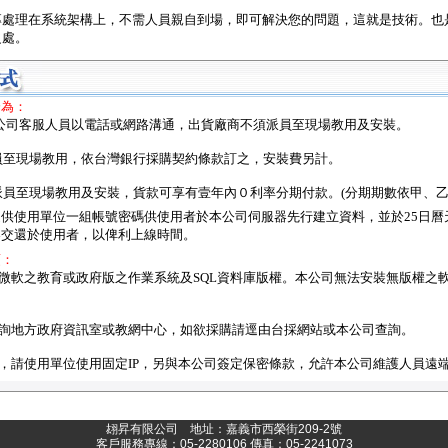
專處理在系統架構上，不需人員親自到場，即可解決您的問題，這就是技術。也
之處。
分為：
與本公司客服人員以電話或網路溝通，出貨廠商不須派員至現場教用及安裝。
派員至現場教用，依台灣銀行採購契約條款訂之，安裝費另計。
須派員至現場教用及安裝，貨款可享有壹年內０利率分期付款。(分期期數依甲、乙
供使用單位一組帳號密碼供使用者於本公司伺服器先行建立資料，並於25日曆
容交還於使用者，以俾利上線時間。
項：
有微軟之教育或政府版之作業系統及SQL資料庫版權。本公司無法安裝無版權之
洽詢地方政府資訊室或教網中心，如欲採購請逕由台採網站或本公司查詢。
護，請使用單位使用固定IP，另與本公司簽定保密條款，允許本公司維護人員遠
翃昇有限公司 地址：嘉義市西榮街209-2號
客戶服務專線：05-2280106 傳真：05-2241073