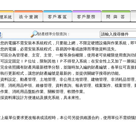
財產標準分類查詢：
您的電腦不需安裝本系統程式，只要能上網，不限定硬體設備與作業系統，即
您的電腦，必需安裝系統程式，容易因中毒或故障而導致資料流失。
可區分為管理者、主官、主管、一般等身份權限，使用者可依權限使用查詢功
可設定固定ＩＰ位址，限制其他ＩＰ不得登入系統；在安全性上又加了一層保
完全依照國有財產局最新標準分類，並隨時加入編的財產編號，各單位可直接
執行更新程式，讓您的財產編號是最新的，並提供關鍵字搜尋的功能。
資料設定、動產管理、土地管理、非公用土地管理、建物管理、非消耗品管理
理、消耗用品申領、維修管理、資料查詢、報表管理、檔案製作、檔案管理、
作業、消耗用品盤點作業、關帳管理、軟體作業。
採資料庫設計方便連結及擴充系統，具未來性。
當上級單位要求更改報表或流程時，本公司另提供維護合約，使用單位不需煩惱