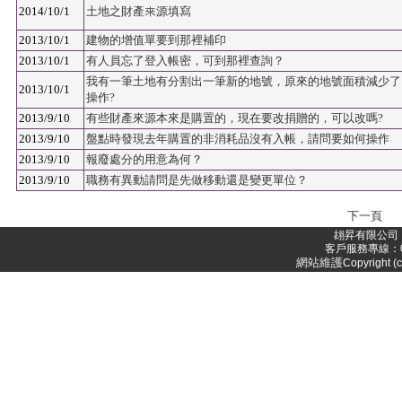
2014/10/1
土地之財產來源填寫
2013/10/1
建物的增值單要到那裡補印
2013/10/1
有人員忘了登入帳密，可到那裡查詢？
我有一筆土地有分割出一筆新的地號，原來的地號面積減少了
2013/10/1
操作?
2013/9/10
有些財產來源本來是購置的，現在要改捐贈的，可以改嗎?
2013/9/10
盤點時發現去年購置的非消耗品沒有入帳，請問要如何操作
2013/9/10
報廢處分的用意為何？
2013/9/10
職務有異動請問是先做移動還是變更單位？
下一頁
翃昇有限公司 
客戶服務專線：05-
網站維護
Copyright (