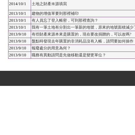
2014/10/1
土地之財產來源填寫
2013/10/1
建物的增值單要到那裡補印
2013/10/1
有人員忘了登入帳密，可到那裡查詢？
2013/10/1
我有一筆土地有分割出一筆新的地號，原來的地號面積減少
2013/9/10
有些財產來源本來是購置的，現在要改捐贈的，可以改嗎?
2013/9/10
盤點時發現去年購置的非消耗品沒有入帳，請問要如何操作
2013/9/10
報廢處分的用意為何？
2013/9/10
職務有異動請問是先做移動還是變更單位？