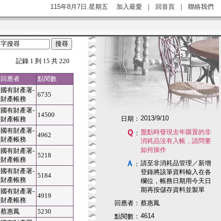
115年8月7日.星期五
加入最愛
｜
回首頁
｜
聯絡我們
記錄 1 到 15 共 220
回應者
點閱數
國有財產署-
6735
財產帳務
國有財產署-
14500
2013/9/10
日期：
財產帳務
國有財產署-
Ｑ
盤點時發現去年購置的非
：
4962
財產帳務
消耗品沒有入帳，請問要
如何操作
國有財產署-
5218
財產帳務
Ａ
請至非消耗品管理／新增
：
國有財產署-
登錄將該筆資料輸入在各
5184
財產帳務
欄位，帳務日期用今天日
期再按儲存資料並製單
國有財產署-
4919
財產帳務
回應者：
蔡惠鳳
蔡惠鳳
5230
4614
點閱數：