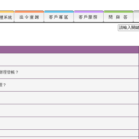
辦理登帳？
理？