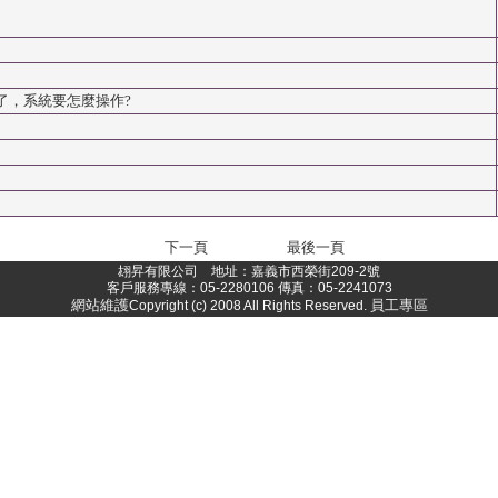
了，系統要怎麼操作?
下一頁
最後一頁
翃昇有限公司 地址：嘉義市西榮街209-2號
客戶服務專線：05-2280106 傳真：05-2241073
網站維護
員工專區
Copyright (c) 2008 All Rights Reserved.