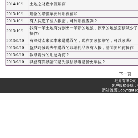
2014/10/1
土地之財產來源填寫
2013/10/1
建物的增值單要到那裡補印
2013/10/1
有人員忘了登入帳密，可到那裡查詢？
我有一筆土地有分割出一筆新的地號，原來的地號面積減少了
2013/10/1
操作?
2013/9/10
有些財產來源本來是購置的，現在要改捐贈的，可以改嗎?
2013/9/10
盤點時發現去年購置的非消耗品沒有入帳，請問要如何操作
2013/9/10
報廢處分的用意為何？
2013/9/10
職務有異動請問是先做移動還是變更單位？
下一頁
翃昇有限公司 
客戶服務專線：05-
網站維護
Copyright (