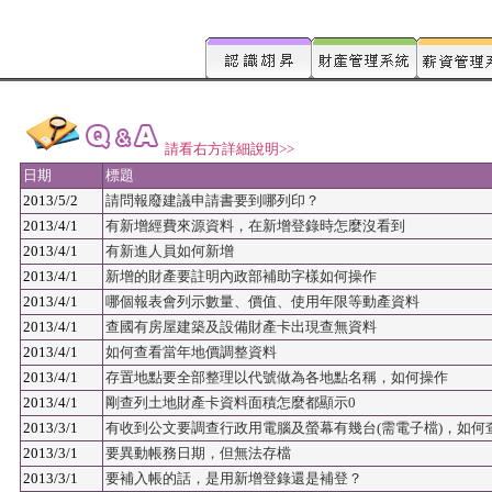
請看右方詳細說明>>
日期
標題
2013/5/2
請問報廢建議申請書要到哪列印？
2013/4/1
有新增經費來源資料，在新增登錄時怎麼沒看到
2013/4/1
有新進人員如何新增
2013/4/1
新增的財產要註明內政部補助字樣如何操作
2013/4/1
哪個報表會列示數量、價值、使用年限等動產資料
2013/4/1
查國有房屋建築及設備財產卡出現查無資料
2013/4/1
如何查看當年地價調整資料
2013/4/1
存置地點要全部整理以代號做為各地點名稱，如何操作
2013/4/1
剛查列土地財產卡資料面積怎麼都顯示0
2013/3/1
有收到公文要調查行政用電腦及螢幕有幾台(需電子檔)，如何
2013/3/1
要異動帳務日期，但無法存檔
2013/3/1
要補入帳的話，是用新增登錄還是補登？