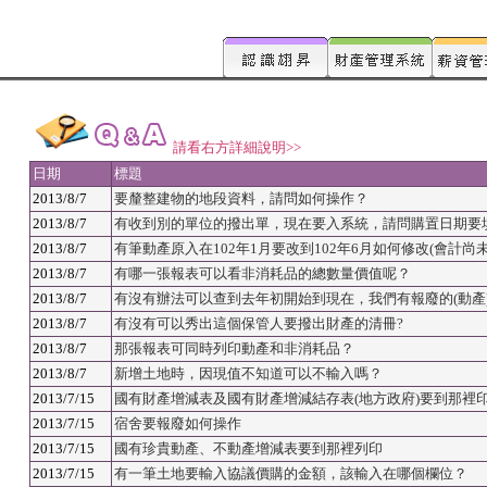
請看右方詳細說明>>
日期
標題
2013/8/7
要釐整建物的地段資料，請問如何操作？
2013/8/7
有收到別的單位的撥出單，現在要入系統，請問購置日期要填
2013/8/7
有筆動產原入在102年1月要改到102年6月如何修改(會計尚未
2013/8/7
有哪一張報表可以看非消耗品的總數量價值呢？
2013/8/7
有沒有辦法可以查到去年初開始到現在，我們有報廢的(動產
2013/8/7
有沒有可以秀出這個保管人要撥出財產的清冊?
2013/8/7
那張報表可同時列印動產和非消耗品？
2013/8/7
新增土地時，因現值不知道可以不輸入嗎？
2013/7/15
國有財產增減表及國有財產增減結存表(地方政府)要到那裡
2013/7/15
宿舍要報廢如何操作
2013/7/15
國有珍貴動產、不動產增減表要到那裡列印
2013/7/15
有一筆土地要輸入協議價購的金額，該輸入在哪個欄位？