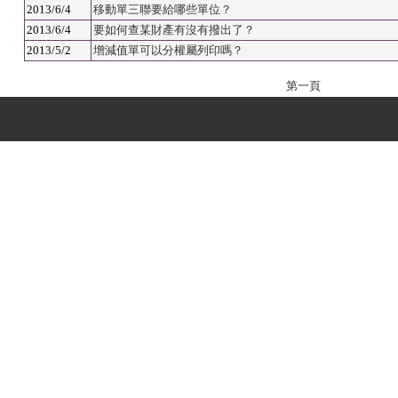
2013/6/4
移動單三聯要給哪些單位？
2013/6/4
要如何查某財產有沒有撥出了？
2013/5/2
增減值單可以分權屬列印嗎？
第一頁