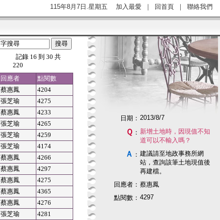
115年8月7日.星期五
加入最愛
｜
回首頁
｜
聯絡我們
記錄 16 到 30 共
220
回應者
點閱數
蔡惠鳳
4204
張芝瑜
4275
蔡惠鳳
4233
2013/8/7
日期：
張芝瑜
4265
Ｑ
新增土地時，因現值不知
：
張芝瑜
4259
道可以不輸入嗎？
張芝瑜
4174
Ａ
建議請至地政事務所網
：
蔡惠鳳
4266
站，查詢該筆土地現值後
蔡惠鳳
4297
再建檔。
蔡惠鳳
4275
回應者：
蔡惠鳳
蔡惠鳳
4365
4297
點閱數：
蔡惠鳳
4276
張芝瑜
4281