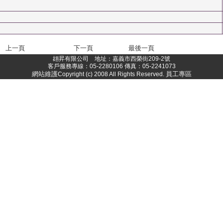
上一頁
下一頁
最後一頁
翃昇有限公司 地址：嘉義市西榮街209-2號
客戶服務專線：05-2280106 傳真：05-2241073
網站維護
員工專區
Copyright (c) 2008 All Rights Reserved.