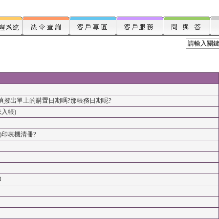
撥出單上的購置日期嗎?那帳務日期呢?
入帳)
)印表機清冊?
印