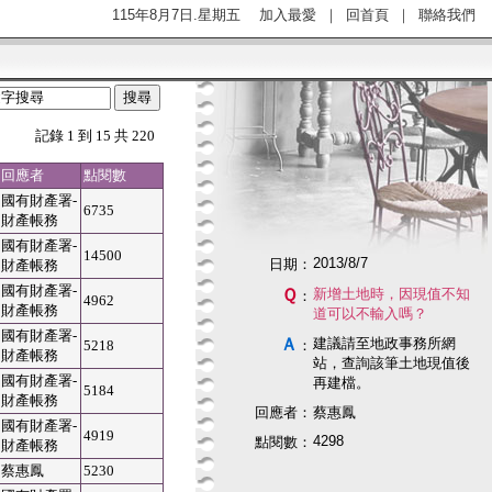
115年8月7日.星期五
加入最愛
｜
回首頁
｜
聯絡我們
記錄 1 到 15 共 220
回應者
點閱數
國有財產署-
6735
財產帳務
國有財產署-
14500
2013/8/7
日期：
財產帳務
國有財產署-
Ｑ
新增土地時，因現值不知
：
4962
財產帳務
道可以不輸入嗎？
國有財產署-
Ａ
建議請至地政事務所網
5218
：
財產帳務
站，查詢該筆土地現值後
國有財產署-
再建檔。
5184
財產帳務
回應者：
蔡惠鳳
國有財產署-
4919
4298
點閱數：
財產帳務
蔡惠鳳
5230