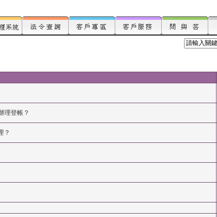
辦理登帳？
理？