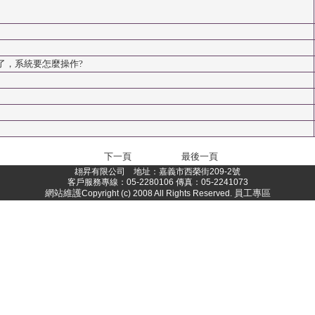
了，系統要怎麼操作?
下一頁
最後一頁
翃昇有限公司 地址：嘉義市西榮街209-2號
客戶服務專線：05-2280106 傳真：05-2241073
網站維護
員工專區
Copyright (c) 2008 All Rights Reserved.