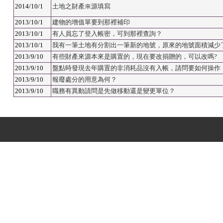
2014/10/1
土地之財產來源填寫
2013/10/1
建物的增值單要到那裡補印
2013/10/1
有人員忘了登入帳密，可到那裡查詢？
2013/10/1
我有一筆土地有分割出一筆新的地號，原來的地號面積減少
2013/9/10
有些財產來源本來是購置的，現在要改捐贈的，可以改嗎?
2013/9/10
盤點時發現去年購置的非消耗品沒有入帳，請問要如何操作
2013/9/10
報廢處分的用意為何？
2013/9/10
職務有異動請問是先做移動還是變更單位？