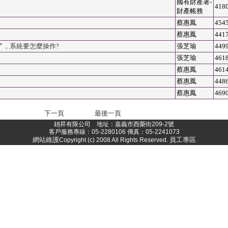
國有財產署-
418
財產帳務
蔡惠鳳
454
蔡惠鳳
441
了，系統要怎麼操作?
張芝瑜
449
張芝瑜
461
蔡惠鳳
461
蔡惠鳳
448
蔡惠鳳
469
下一頁
最後一頁
翃昇有限公司 地址：嘉義市西榮街209-2號
客戶服務專線：05-2280106 傳真：05-2241073
網站維護
員工專區
Copyright (c) 2008 All Rights Reserved.