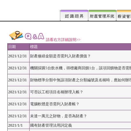
請看右方詳細說明>>
日期
標題
2021/12/31
財產修繕金額是否需列入財產價值？
2021/12/31
機關採購5台飲水機，得標廠商回饋1台，該項回饋物是否需
2021/12/31
財物標準分類中無該項財產之分類編號及名稱時，應如何辦
2021/12/31
可否以工程項目名稱辦理入帳？
2021/12/31
電腦軟體是否需列入財產帳？
2021/12/31
未達一萬元之財物，是否為財產？
2021/1/1
國有財產管理法用詞定義