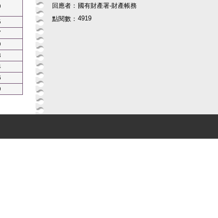
回應者：
國有財產署-財產帳務
0
4919
點閱數：
5
7
9
8
4
6
0