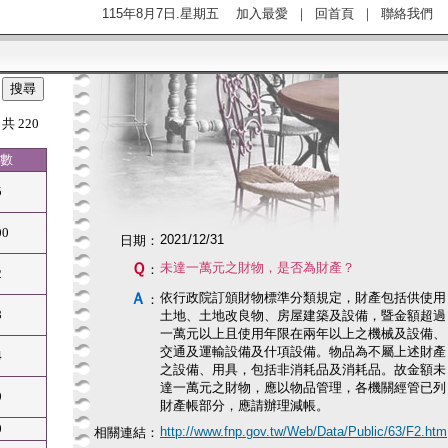
115年8月7日.星期五
加入最愛
｜
回首頁
｜
聯絡我們
 共 220
數
5
00
2021/12/31
日期：
Ｑ
未達一萬元之財物，是否為財產？
：
2
Ａ
依行政院訂頒財物標準分類規定，財產包括供使用
：
8
土地、土地改良物、房屋建築及設備，暨金額超過
一萬元以上且使用年限在兩年以上之機械及設備、
交通及運輸設備及什項設備。物品為不屬上述財產
4
之設備、用具，包括非消耗品及消耗品。故金額未
達一萬元之財物，應以物品管理，各機關經管已列
9
財產帳部分，應請辦理減帳。
0
http://www.fnp.gov.tw/Web/Data/Public/63/F2.htm
相關連結：