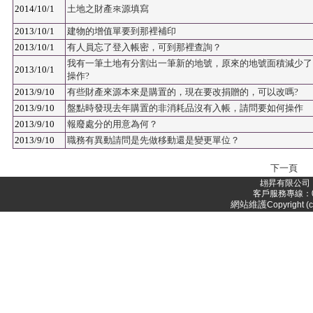
2014/10/1
土地之財產來源填寫
2013/10/1
建物的增值單要到那裡補印
2013/10/1
有人員忘了登入帳密，可到那裡查詢？
我有一筆土地有分割出一筆新的地號，原來的地號面積減少了
2013/10/1
操作?
2013/9/10
有些財產來源本來是購置的，現在要改捐贈的，可以改嗎?
2013/9/10
盤點時發現去年購置的非消耗品沒有入帳，請問要如何操作
2013/9/10
報廢處分的用意為何？
2013/9/10
職務有異動請問是先做移動還是變更單位？
下一頁
翃昇有限公司 
客戶服務專線：05-
網站維護
Copyright (