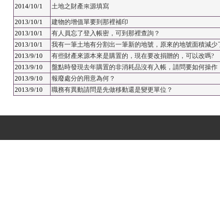
2014/10/1
土地之財產來源填寫
2013/10/1
建物的增值單要到那裡補印
2013/10/1
有人員忘了登入帳密，可到那裡查詢？
2013/10/1
我有一筆土地有分割出一筆新的地號，原來的地號面積減少
2013/9/10
有些財產來源本來是購置的，現在要改捐贈的，可以改嗎?
2013/9/10
盤點時發現去年購置的非消耗品沒有入帳，請問要如何操作
2013/9/10
報廢處分的用意為何？
2013/9/10
職務有異動請問是先做移動還是變更單位？