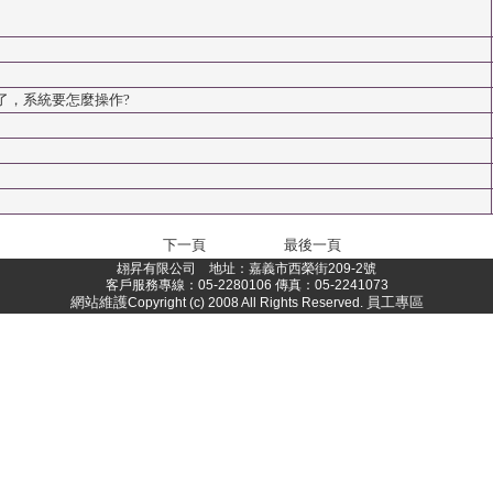
了，系統要怎麼操作?
下一頁
最後一頁
翃昇有限公司 地址：嘉義市西榮街209-2號
客戶服務專線：05-2280106 傳真：05-2241073
網站維護
員工專區
Copyright (c) 2008 All Rights Reserved.