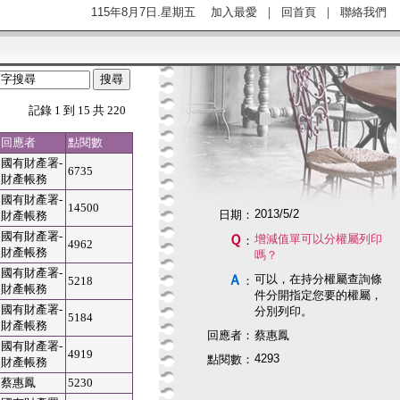
115年8月7日.星期五
加入最愛
｜
回首頁
｜
聯絡我們
記錄 1 到 15 共 220
回應者
點閱數
國有財產署-
6735
財產帳務
國有財產署-
14500
2013/5/2
日期：
財產帳務
國有財產署-
Ｑ
增減值單可以分權屬列印
：
4962
財產帳務
嗎？
國有財產署-
Ａ
可以，在持分權屬查詢條
5218
：
財產帳務
件分開指定您要的權屬，
國有財產署-
分別列印。
5184
財產帳務
回應者：
蔡惠鳳
國有財產署-
4919
4293
點閱數：
財產帳務
蔡惠鳳
5230