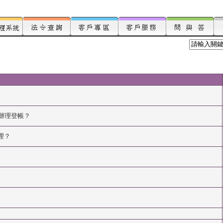
辦理登帳？
理？