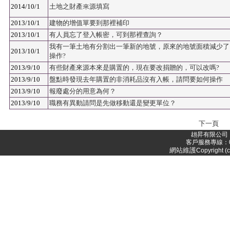
2014/10/1
土地之財產來源填寫
2013/10/1
建物的增值單要到那裡補印
2013/10/1
有人員忘了登入帳密，可到那裡查詢？
我有一筆土地有分割出一筆新的地號，原來的地號面積減少了
2013/10/1
操作?
2013/9/10
有些財產來源本來是購置的，現在要改捐贈的，可以改嗎?
2013/9/10
盤點時發現去年購置的非消耗品沒有入帳，請問要如何操作
2013/9/10
報廢處分的用意為何？
2013/9/10
職務有異動請問是先做移動還是變更單位？
下一頁
翃昇有限公司 
客戶服務專線：05-
網站維護
Copyright (